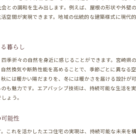
社会との調和を生み出します。例えば、屋根の形状や外壁
ライフスタイルに合わせたカスタマイズの自由
生活空間が実現できます。地域の伝統的な建築様式に現代
デザイン性と機能性を両立させた住宅提案
宮崎の風景を取り込む窓のデザイン
家族が集う快適なリビング空間の創造
じる暮らし
地域文化を反映した独自のデザイン
、四季折々の自然を身近に感じることができます。宮崎県
次世代に受け継ぐための家づくり
、自然換気や断熱性能を高めることで、季節ごとに異なる
健康的で快適なエアパッシブ注文住宅の住環境提案
、秋には暖かい陽だまりを、冬には暖かさを届ける設計が
アレルギーに優しい住まいの工夫
るのも魅力です。エアパッシブ技術は、持続可能な生活を
自然素材がもたらす安心感
でしょう。
家族全員の健康を守る空気環境の重要性
リラックスできる静音設計の魅力
の可能性
自然光を活かした心地よい空間
す。これを活かしたエコ住宅の実現は、持続可能な未来を
ストレスフリーな空間作りのポイント