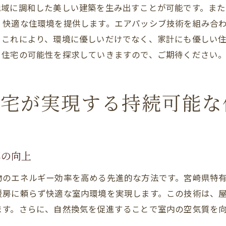
地域に調和した美しい建築を生み出すことが可能です。ま
エアパッシブ注文住宅がもたらす新時代のライフスタイ
、快適な住環境を提供します。エアパッシブ技術を組み合
自分らしさを表現する住まい方
。これにより、環境に優しいだけでなく、家計にも優しい
エコ意識を高める日常生活の提案
コ住宅の可能性を探求していきますので、ご期待ください
快適でエネルギー効率の良い暮らし
日常の中に自然を感じる住環境
住宅が実現する持続可能な
家族の絆を深める住まいの工夫
未来を見据えた持続可能なライフスタイル
宮崎県で暮らすためのエコロジカルな注文住宅の選択
地元の素材を活用した住宅の魅力
率の向上
エコで快適な住まいづくりの基礎知識
物のエネルギー効率を高める先進的な方法です。宮崎県特
環境に優しい建築設計の重要性
暖房に頼らず快適な室内環境を実現します。この技術は、
ます。さらに、自然換気を促進することで室内の空気質を
自然災害に強い住宅選びのポイント