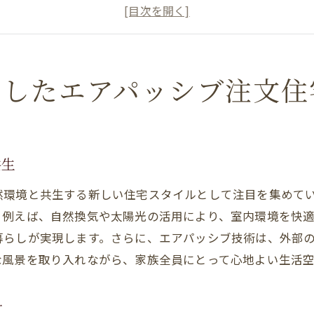
自然素材を使ったエコフレンドリーな家づくり
地域の景観に溶け込む美しい建築デザイン
エアパッシブ技術で実現する四季を感じる暮らし
宮崎県特有の自然を生かしたエコ住宅の可能性
和したエアパッシブ注文住
エアパッシブ注文住宅が実現する持続可能な住まい
エアパッシブ技術によるエネルギー効率の向上
持続可能な素材選びとそのメリット
共生
省エネ設計で光熱費削減を実現
然環境と共生する新しい住宅スタイルとして注目を集めて
長期間快適に住める耐久性の高い住宅
。例えば、自然換気や太陽光の活用により、室内環境を快
環境負荷を減らすエコロジカルな設計の重要性
暮らしが実現します。さらに、エアパッシブ技術は、外部
未来を見据えたサステナブルな住環境
な風景を取り入れながら、家族全員にとって心地よい生活
宮崎県特有の気候に適した注文住宅デザインの可能性
夏の暑さを和らげる工夫と技術
計