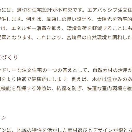
冬の寒さに強い断熱設計の秘訣
めには、適切な住宅設計が不可欠です。エアパッシブ注文
台風に備えた強固な建物設計
提供します。例えば、風通しの良い設計や、太陽光を効率
風通しの良さを考えた住まいのデザイン
計は、エネルギー消費を抑え、環境負荷を軽減することに
自然光を取り入れた明るい室内空間
要素となります。これにより、宮崎県の自然環境と調和し
宮崎の風土に根ざした快適な住居づくり
エアパッシブ技術で叶える快適でエコな暮らし
家づくり
空調効率を高める最新技術の紹介
ンドリーな注文住宅の一つの答えとして、自然素材の活用
自然エネルギーを活用した省エネ生活
間をより快適で健康的にします。例えば、木材は温かみの
空気の質を保つための換気システム
湿機能を発揮する漆喰は、結露を防ぎ、快適な室内環境を
光熱費を削減するための工夫と技術
住宅内の温度調整を最適化する方法
健康に配慮した室内環境の確保
イン
注文住宅で実現する宮崎県の新しい住まいのスタイル
インは、地域の特性を活かした素材選びとデザインが鍵と