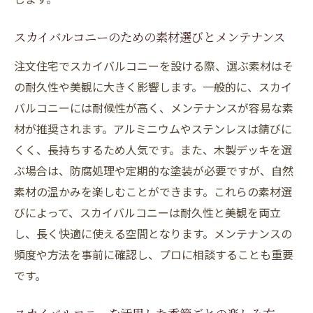
景観に合わせたカスタマイズアイディア
家具選びで変わるスカイバルコニーの印象
スカイバルコニーのための素材選びとメンテナンス
色彩と素材を活かしたデザインテクニック
注文住宅でスカイバルコニーを設ける際、選ぶ素材はそ
スペースを最大限に活かすレイアウト術
の耐久性や美観に大きく影響します。一般的に、スカイ
ユニークなデザインで注目を集める方法
バルコニーには耐候性が高く、メンテナンスが容易な素
注文住宅で実現する快適なスカイバルコニー
材が推奨されます。アルミニウムやステンレスは錆びに
快適さを追求したスカイバルコニーの設計
くく、長持ちするため人気です。また、木製デッキを選
環境に優しいスカイバルコニーの作り方
ぶ場合は、防腐処理や定期的な塗装が必要ですが、自然
素材の温かみを楽しむことができます。これらの素材選
プライベート感を高めるレイアウト
びによって、スカイバルコニーは耐久性と美観を両立
快適な気温を保つための工夫
し、長く快適に使える空間となります。メンテナンスの
視覚的広がりを持たせるデザインアイディ
頻度や方法を事前に確認し、プロに相談することも重要
ア
です。
防音対策を施したスカイバルコニー
スカイバルコニーで暮らしを豊かにする方法