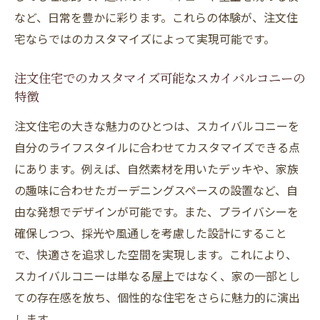
イン
など、日常を豊かに彩ります。これらの体験が、注文住
DIYで実現するユニークなスカイバルコニー
宅ならではのカスタマイズによって実現可能です。
屋上空間を最大限に活用するための工夫
注文住宅でのカスタマイズ可能なスカイバルコニーの
多目的スペースとしてのスカイバルコニー
特徴
活用
注文住宅の大きな魅力のひとつは、スカイバルコニーを
収納スペースを兼ね備えた屋上デザイン
自分のライフスタイルに合わせてカスタマイズできる点
バーベキューエリアとしてのスカイバルコ
にあります。例えば、自然素材を用いたデッキや、家族
ニー設計
の趣味に合わせたガーデニングスペースの設置など、自
アウトドアリビングの実現方法
由な発想でデザインが可能です。また、プライバシーを
季節に応じたデコレーションのアイディア
確保しつつ、採光や風通しを考慮した設計にすること
雨天時でも使いやすい屋上空間作り
で、快適さを追求した空間を実現します。これにより、
スカイバルコニーの自由なデザインの魅力
スカイバルコニーは単なる屋上ではなく、家の一部とし
ての存在感を放ち、個性的な住宅をさらに魅力的に演出
個性を表現するスカイバルコニーデザイン
します。