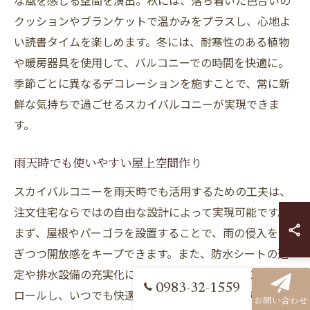
な風を感じる空間を演出。秋には、落ち着いた色合いの
クッションやブランケットで温かみをプラスし、心地よ
い読書タイムを楽しめます。冬には、耐寒性のある植物
や暖房器具を使用して、バルコニーでの時間を快適に。
季節ごとに異なるデコレーションを施すことで、常に新
鮮な気持ちで過ごせるスカイバルコニーが実現できま
す。
雨天時でも使いやすい屋上空間作り
スカイバルコニーを雨天時でも活用するための工夫は、
注文住宅ならではの自由な設計によって実現可能です。
まず、屋根やパーゴラを設置することで、雨の侵入を防
ぎつつ開放感をキープできます。また、防水シートの選
定や排水設備の充実化によって、雨水を効率的にコント
0983-32-1559
ロールし、いつでも快適な環境を維持。耐久性のある家
お問い合わせ