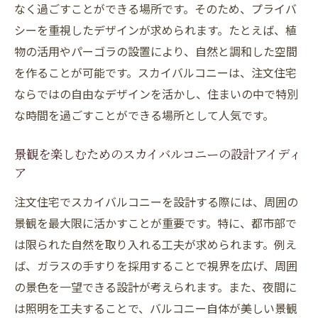
日常生活における開放感の重要性
なく過ごすことができる場所です。そのため、プライバ
家族のコミュニケーションを育むスカイバ
シーを重視したデザインが求められます。たとえば、植
ルコニー
物の活用やパーゴラの設置により、自然と調和した空間
住宅環境改善へのスカイバルコニーの貢献
を作ることが可能です。スカイバルコニーは、注文住宅
ならではの自由なデザインを活かし、住まいの中で特別
健康促進に役立つスカイバルコニー活用法
な時間を過ごすことができる場所として人気です。
日光浴を楽しむためのスカイバルコニー利
用法
景観を楽しむためのスカイバルコニーの設計アイディ
スカイバルコニーがもたらす生活の質の向
ア
上
注文住宅でスカイバルコニーを設計する際には、周囲の
注文住宅でスカイバルコニーを設計する際のポ
景観を最大限に活かすことが重要です。特に、都市部で
イント
は限られた自然を取り入れる工夫が求められます。例え
設計段階で考慮すべきスカイバルコニーの
ば、ガラスの手すりを採用することで視界を広げ、周囲
位置選び
の景色を一望できる設計が考えられます。また、夜間に
スカイバルコニーの耐久性を高める素材選
は照明を工夫することで、バルコニー自体が美しい景観