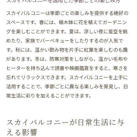
スカイバルコニーを活用した季節ごとの楽しみ方
四季折々の楽しみを味わう方法
スカイバルコニーは季節ごとの楽しみを提供する絶好の
ペットと楽しく過ごすスカイバルコニー
スペースです。春には、植木鉢に花を植えてガーデニン
子供たちの遊び場としての利用法
グを楽しむことができます。夏は、涼しい夜に星空を眺
リラックスできるスペースの作り方
めたり、家族でバーベキューをしたりするのが人気で
す。秋には、温かい飲み物を片手に紅葉を楽しむのも趣
ガーデニングを楽しむためのヒント
があります。冬は、防寒対策をしながら、温かい毛布や
イベントを開催するためのスカイバルコニ
ヒーターを持ち込んで読書や映画鑑賞をすると、寒さを
ー活用
忘れてリラックスできます。スカイバルコニーを上手に
活用することで、季節ごとに異なる楽しみを発見し、日
常生活に彩りを加えることができます。
スカイバルコニーが日常生活に与
える影響