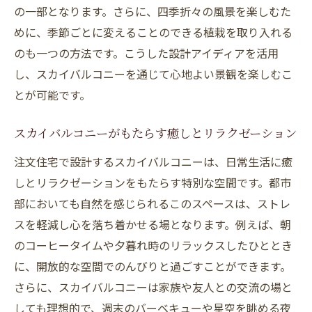
択
の一部となります。さらに、四季折々の風景を楽しむた
安全性を確保するためのスカイバルコニー
めに、季節ごとに変えることのできる植栽を取り入れる
設計基準
のも一つの方法です。こうした設計アイディアを活用
プライバシーを守るための設計工夫
し、スカイバルコニーを通じて心地よい景観を楽しむこ
とが可能です。
快適な動線を作るためのスカイバルコニー
配置
スカイバルコニーがもたらす癒しとリラクゼーション
都市部でのスカイバルコニー設計の注意点
注文住宅で設計するスカイバルコニーは、日常生活に癒
スカイバルコニーのデザインアイディア集
しとリラクゼーションをもたらす特別な空間です。都市
モダンスタイルのスカイバルコニーデザイ
部においても自然を感じられるこのスペースは、ストレ
ン
スを軽減し心を落ち着かせる場となります。例えば、朝
自然素材を活かしたナチュラルデザイン
のコーヒータイムや夕暮れ時のリラックスしたひととき
リゾート風スカイバルコニーの作り方
に、開放的な空間でのんびりと過ごすことができます。
ミニガーデンを取り入れたデザイン
さらに、スカイバルコニーは家族や友人との交流の場と
照明を活用した夜のスカイバルコニーデザ
しても理想的で、週末のバーベキューや星空を眺める夜