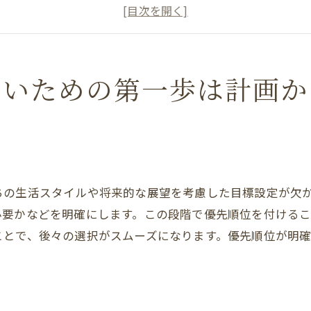
計画段階でのリスク管理
専門家との連携の重要性
計画段階で見落としがちなポイント
計画変更による影響とその対策
ないための第一歩は計画か
土地選びが鍵注文住宅の成功はここで決まる
地盤調査の必要性とその方法
周辺環境のチェックポイント
土地の法的制限について知る
ちの生活スタイルや将来的な展望を考慮した目標設定が欠
将来の価値を見据えた土地選び
必要かなどを明確にします。この段階で優先順位を付ける
土地選定における交渉術
ことで、後々の選択がスムーズになります。優先順位が明
不動産業者との効果的な関わり方
予算設定の重要性注文住宅を安心して建てるために
初期費用とランニングコストのバランス