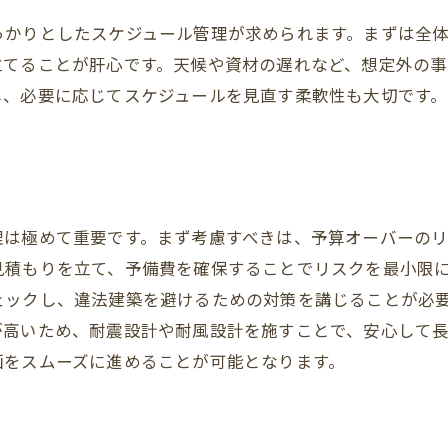
予算オーバーを防ぐためのテクニック
っかりとしたスケジュール管理が求められます。まずは全
資金調達のための選択肢
立てることが肝心です。天候や資材の遅れなど、想定外の
見積もりをしっかり理解する方法
し、必要に応じてスケジュールを見直す柔軟性も大切です。
予算内で理想を実現するアイデア
予算に関するトラブル事例とその教訓
注文住宅で理想を叶える設計士とのコミュニケーション
設計士への要望の伝え方
理は極めて重要です。まず考慮すべきは、予算オーバーの
イメージを具体化するための手法
見積もりを立て、予備費を確保することでリスクを最小限
設計段階でのフィードバックの方法
ェックし、違法建築を避けるための対策を講じることが必
が高いため、耐震設計や耐風設計を施すことで、安心して
設計士と信頼関係を築くコツ
画をスムーズに進めることが可能となります。
デザインの変遷とその背景にある理由
設計士選びの基準と注意点
注文住宅における見落としがちな法的注意点