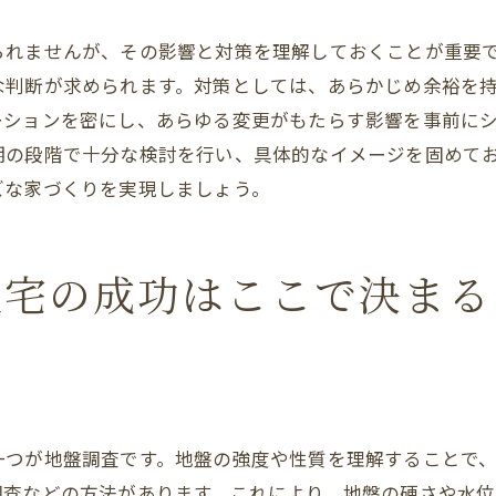
注文住宅成功の秘訣事例から学ぶポイント
られませんが、その影響と対策を理解しておくことが重要
成功事例に見る共通点
な判断が求められます。対策としては、あらかじめ余裕を
成功者が重視したポイントとは
ーションを密にし、あらゆる変更がもたらす影響を事前に
実際の家づくり経験談
期の段階で十分な検討を行い、具体的なイメージを固めて
ズな家づくりを実現しましょう。
家族全員の意見を取り入れる方法
成功したプロジェクトの後日談
事例分析による学びと発見
住宅の成功はここで決まる
注文住宅購入者が語る実体験とその学び
購入者インタビューから学ぶ
実体験に基づくアドバイス
後悔のない家づくりの心得
一つが地盤調査です。地盤の強度や性質を理解することで
家づくりで得た貴重な教訓
調査などの方法があります。これにより、地盤の硬さや水