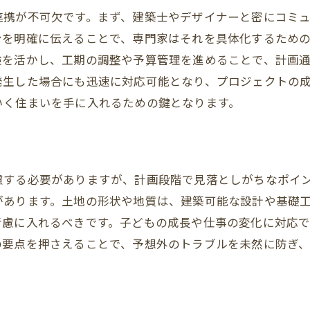
連携が不可欠です。まず、建築士やデザイナーと密にコミ
建築基準法の基本を学ぶ
ンを明確に伝えることで、専門家はそれを具体化するため
契約書の重要なポイント
験を活かし、工期の調整や予算管理を進めることで、計画
許認可手続きの流れとその注意点
発生した場合にも迅速に対応可能となり、プロジェクトの
法的トラブル回避のための準備
いく住まいを手に入れるための鍵となります。
法改正に伴う影響を理解する
法務専門家の活用方法
家づくりのトラブルを防ぐためのチェックリスト
慮する必要がありますが、計画段階で見落としがちなポイ
施工前に確認すべき重要事項
があります。土地の形状や地質は、建築可能な設計や基礎
工事中の品質管理のポイント
考慮に入れるべきです。子どもの成長や仕事の変化に対応
引き渡し時の最終確認項目
の要点を押さえることで、予想外のトラブルを未然に防ぎ
トラブルを未然に防ぐための心がけ
クレーム対応の基本とその手順
トラブル事例から学ぶ教訓