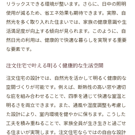
リラックスできる環境が整います。さらに、日中の照明
ンス
使用が減るため、省エネ効果も期待できます。実際、自
自然な明るさを生む窓配置のポイント
然光を多く取り入れた住まいでは、家族の健康意識や生
注文住宅で効果的な窓配置を考えるコツ
活満足度が向上する傾向が見られます。このように、自
自然日光を室内に導く窓の設計テクニック
然日光の利用は、健康的で快適な暮らしを実現する重要
明るさと省エネを叶える窓の配置ポイント
な要素です。
注文住宅に最適な採光窓の位置と大きさ
注文住宅で叶える明るく健康的な生活空間
プライバシーと採光を両立する窓計画
注文住宅の設計では、自然光を活かして明るく健康的な
自然光を活かす室内空間の窓設計事例
空間づくりが可能です。例えば、断熱性の高い窓や適切
環境にも優しい注文住宅の新しい発想
な庇を組み合わせることで、四季を通じて快適な室温と
注文住宅で実現する環境配慮と自然光利用
明るさを両立できます。また、通風や湿度調整も考慮し
自然日光を活かしたエコな住まいの考え方
た設計により、室内環境を健やかに保ちます。こうした
省エネと快適性の両立を目指す設計アイデ
工夫を積み重ねることで、家族全員が生き生きと過ごせ
ア
る住まいが実現します。注文住宅ならではの自由な設計