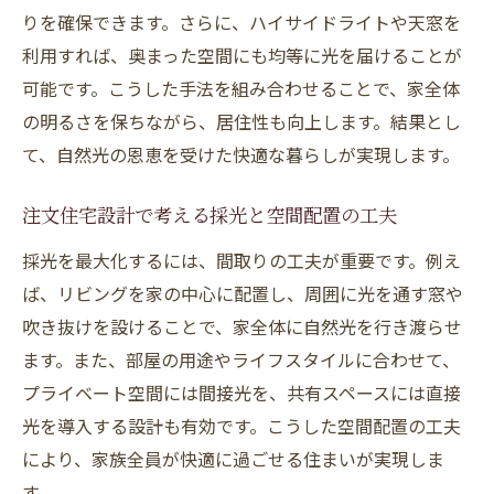
りを確保できます。さらに、ハイサイドライトや天窓を
注文住宅なら自然日光の力を活かせる
利用すれば、奥まった空間にも均等に光を届けることが
注文住宅で自然日光を最大限に活用するコ
可能です。こうした手法を組み合わせることで、家全体
ツ
の明るさを保ちながら、居住性も向上します。結果とし
設計自由度が高い注文住宅の採光メリット
て、自然光の恩恵を受けた快適な暮らしが実現します。
住まい全体で自然光を感じる工夫のポイン
ト
注文住宅設計で考える採光と空間配置の工夫
自然日光による室内環境の質向上を目指す
採光を最大化するには、間取りの工夫が重要です。例え
注文住宅設計でできる日照調整の具体例
ば、リビングを家の中心に配置し、周囲に光を通す窓や
光を生かした快適な注文住宅の実現方法
吹き抜けを設けることで、家全体に自然光を行き渡らせ
夏冬で変わる日差しを味方にする家づくり
ます。また、部屋の用途やライフスタイルに合わせて、
プライベート空間には間接光を、共有スペースには直接
注文住宅設計で考える季節ごとの日差し対
光を導入する設計も有効です。こうした空間配置の工夫
策
により、家族全員が快適に過ごせる住まいが実現しま
夏は遮り冬は取り込む自然光の使い方
す。