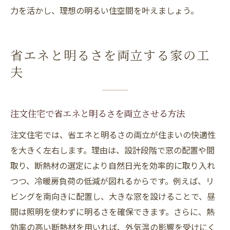
注文住宅が叶える持続可能な家づくりの工
力を活かし、理想の明るい住空間を叶えましょう。
夫
自然光と省エネで環境負荷軽減を目指す方
法
省エネと明るさを両立する家の工
未来志向の注文住宅における光活用の提案
夫
注文住宅で省エネと明るさを両立させる方法
注文住宅では、省エネと明るさの両立が住まいの快適性
を大きく左右します。理由は、設計段階で窓の配置や間
取り、断熱材の選定により自然日光を効率的に取り入れ
つつ、冷暖房負荷の低減が図れるからです。例えば、リ
ビングを南向きに配置し、大きな窓を設けることで、昼
間は照明を使わずに明るさを確保できます。さらに、熱
効率の高い断熱材を用いれば、外気温の影響を受けにく