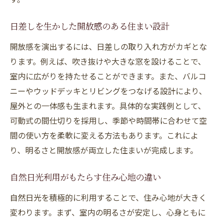
日射角度を活かす間取りと設計の工夫
注文住宅で実践できるパッシブデザインの
日差しを生かした開放感のある住まい設計
基本
開放感を演出するには、日差しの取り入れ方がカギとな
季節に応じた快適な住まいをつくる採光術
ります。例えば、吹き抜けや大きな窓を設けることで、
自然日光を四季に合わせて活用する家づく
室内に広がりを持たせることができます。また、バルコ
り
ニーやウッドデッキとリビングをつなげる設計により、
断熱と採光が叶える理想の住まい体験
屋外との一体感も生まれます。具体的な実践例として、
注文住宅で断熱と採光を両立するポイント
可動式の間仕切りを採用し、季節や時間帯に合わせて空
自然日光を活かした快適な断熱設計の魅力
間の使い方を柔軟に変える方法もあります。これによ
り、明るさと開放感が両立した住まいが完成します。
断熱性能と明るさを確保する工夫とは
注文住宅ならではの省エネ・採光テクニッ
自然日光利用がもたらす住み心地の違い
ク
自然日光を積極的に利用することで、住み心地が大きく
明るさと暖かさを両立する住まいの作り方
変わります。まず、室内の明るさが安定し、心身ともに
健康的な室内を実現する断熱と採光のバラ