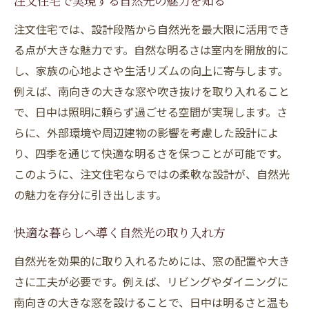
法
注文住宅で実現する自然光の魅力を知る
自然日光を活用した快適な室内環境づくり
注文住宅では、設計段階から自然光を最大限に活用でき
断熱と採光が鍵になる省エネ設計のポイン
る点が大きな魅力です。自然な明るさは室内を開放的に
ト
し、家族の心地よさや生活リズムの向上に寄与します。
例えば、南向きの大きな窓や吹き抜けを取り入れること
注文住宅で進める光と熱のバランス調整術
で、日中は照明に頼らず過ごせる空間が実現します。さ
日射遮蔽と採光を両立する家づくりの工夫
らに、外部環境や周辺建物の影響を考慮した設計によ
自然光を最大限に活かす省エネ住宅の実例
り、四季を通じて快適な明るさを保つことが可能です。
光あふれる間取りを実現する設計術
このように、注文住宅ならではの柔軟な設計が、自然光
注文住宅で光が広がる間取りの考え方
の魅力を存分に引き出します。
自然日光を取り込むための部屋配置の工夫
吹き抜けや大開口を活かす採光設計術
快適な暮らしへ導く自然光の取り入れ方
注文住宅で叶える光と風が通る家づくり
自然光を効果的に取り入れるためには、窓の配置や大き
明るさを生む室内レイアウトのアイデア
さに工夫が必要です。例えば、リビングやダイニングに
南向きの大きな窓を設けることで、日中は明るさと温も
自然光とプライバシーを両立させる設計法