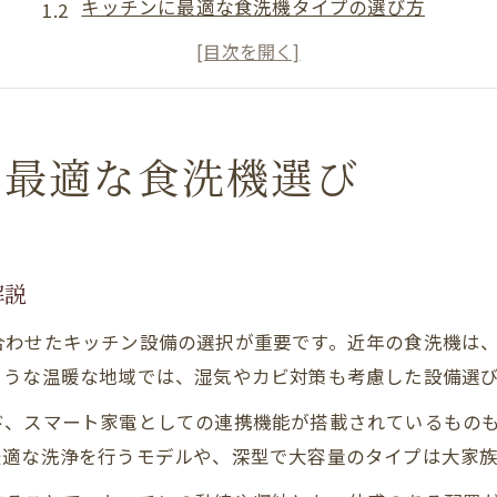
キッチンに最適な食洗機タイプの選び方
住まいに合わせた注文住宅の設備比較ポイント
モデルハウス見学で確認したい設備の特徴
食洗機導入で変わる宮崎県の家事事情
理想の注文住宅へ導く最新食洗機の実力
に最適な食洗機選び
注文住宅で人気の食洗機機能と利便性
家族構成に合わせた食洗機選定のコツ
最新設備で快適なキッチン作りが可能に
解説
モデルハウスで比較すべき食洗機の特徴
合わせたキッチン設備の選択が重要です。近年の食洗機は
注文住宅なら叶うカスタマイズ自由度
ような温暖な地域では、湿気やカビ対策も考慮した設備選
食洗機設備が暮らしを左右する理由を解説
ド、スマート家電としての連携機能が搭載されているもの
注文住宅の快適さを左右する食洗機性能
最適な洗浄を行うモデルや、深型で大容量のタイプは大家
家事時短を叶える食洗機導入の効果