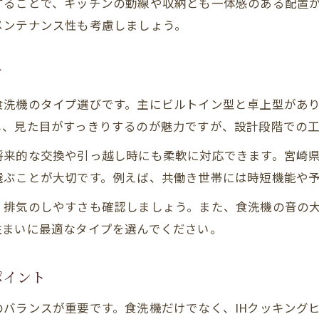
することで、キッチンの動線や収納とも一体感のある配置
宮崎県の住まいで重視すべき設備選び
メンテナンス性も考慮しましょう。
建売住宅と注文住宅の設備差を比較
食洗機がもたらす家族時間の充実法
方
家族の快適を実現する注文住宅の食洗機活用術
食洗機のタイプ選びです。主にビルトイン型と卓上型があ
注文住宅で家事効率化を実現する秘訣
し、見た目がすっきりするのが魅力ですが、設計段階での
食洗機の配置で変わるキッチン動線設計
将来的な交換や引っ越し時にも柔軟に対応できます。宮崎
家族構成に合った設備選びのポイント
選ぶことが大切です。例えば、共働き世帯には時短機能や
モデルハウスで見極める設備の使いやすさ
、排気のしやすさも確認しましょう。また、食洗機の音の
注文住宅で叶える快適な家事時間の工夫
住まいに最適なタイプを選んでください。
宮崎県の気候を踏まえた住宅設備選びのポイント
注文住宅で重要な宮崎県の気候対策
ポイント
湿度や気温に強い食洗機設備の選び方
バランスが重要です。食洗機だけでなく、IHクッキング
住まいの断熱性と食洗機の関係性を解説