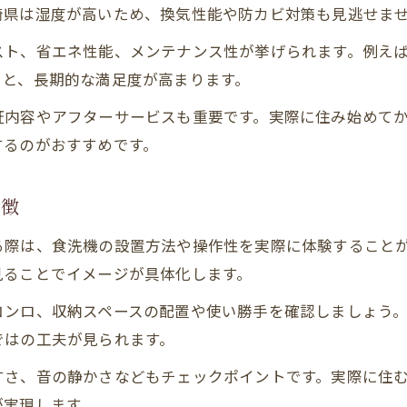
崎県は湿度が高いため、換気性能や防カビ対策も見逃せま
モデルハウスで確認したい設備ポイント
地域特有の住宅事情を踏まえた設備選定
スト、省エネ性能、メンテナンス性が挙げられます。例え
ると、長期的な満足度が高まります。
食洗機にこだわる注文住宅の満足度向上法
注文住宅で満足度が高まる食洗機の選択
証内容やアフターサービスも重要です。実際に住み始めて
するのがおすすめです。
モデルハウス見学で得る設備選びの知恵
家族の声を反映させた設備カスタマイズ法
平屋モデルハウスで学ぶ設備の工夫例
特徴
建売住宅との違いを活かした設備導入
る際は、食洗機の設置方法や操作性を実際に体験すること
見ることでイメージが具体化します。
コンロ、収納スペースの配置や使い勝手を確認しましょう
ではの工夫が見られます。
すさ、音の静かさなどもチェックポイントです。実際に住
が実現します。