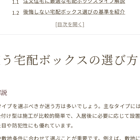
注文住宅に最適な宅配ボックスタイプ解説
後悔しない宅配ボックス選びの基準を紹介
注文住宅の暮らしに合うサイズと機能を比較
戸建てならではの宅配ボックス設置ポイント
宅配ボックスおすすめ機能と活用法を解説
後悔しない宅配ボックス設置場所の工夫
使う宅配ボックスの選び方
注文住宅で失敗しない設置場所の工夫とは
生活動線を意識した宅配ボックス配置方法
宅配ボックス埋め込み後悔例と対策ポイント
解説
家族が快適に使える注文住宅の設置場所選び
タイプを選ぶべきか迷う方は多いでしょう。主なタイプに
玄関や門柱周辺の注文住宅設置アイデア
後付け型は施工が比較的簡単で、入居後に必要に応じて設
埋め込みで悩まない注文住宅の宅配対策
た目や防犯性にも優れています。
宅配ボックス埋め込み型の注文住宅メリット
や敷地条件に合わせて選ぶことが重要です。例えば、敷地