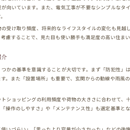
後悔を防ぐ埋め込み設置の注意点を徹底解説
型が向いています。また、電気工事が不要なシンプルなタ
注文住宅で選ぶ埋め込み型と後付けの違い
す。
配達員も安心な宅配ボックス動線確保法
物の受け取り頻度、将来的なライフスタイルの変化も見越
埋め込み設置後悔を防ぐ事前確認ポイント
を考慮することで、見た目も使い勝手も満足度の高い住ま
宅配ボックスは本当にいらないのか再検討
注文住宅で宅配ボックス不要派の意見を検証
紹介
戸建て生活で実感する宅配ボックスの利便性
くつかの基準を意識することが大切です。まず「防犯性」
宅配ボックスいらない場合のデメリット紹介
ます。また「設置場所」も重要で、玄関からの動線や雨風
注文住宅での宅配荷物受け取り事情を考察
家族の暮らしに必要な宅配ボックスの条件
ットショッピングの利用頻度や荷物の大きさに合わせて、
自分で設置も可能な注文住宅の新常識
て「操作のしやすさ」や「メンテナンス性」も選定基準と
注文住宅での宅配ボックス自分設置の手順
後付け型宅配ボックスを簡単設置する方法
て使いづらい」「思ったより容量が小さかった」などの後