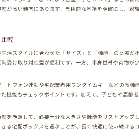
DIYで注文住宅に宅配ボックスを設置するコツ
足度が高い傾向にあります。具体的な基準を明確にし、家
自分で設置可能な宅配ボックス選びの注意点
設置費用を抑える注文住宅の宅配対策アイデア
失敗しない宅配ボックス補助金の活用術
を比較
注文住宅の宅配ボックス設置補助金最新情報
や生活スタイルに合わせた「サイズ」と「機能」の比較が
補助金申請時に注意すべきポイントを解説
同時受け取り対応型が便利です。一方、単身世帯や荷物が
宅配ボックス補助金の対象条件を確認しよう
注文住宅で賢く活用できる補助金制度一覧
マートフォン連動や宅配業者用ワンタイムキーなどの高機
後悔しないための補助金利用の流れと注意点
せた機能もチェックポイントです。加えて、子どもや高齢
頻度を想定して、必要十分な大きさや機能をリストアップ
できる宅配ボックスを選ぶことが、長く快適に使い続ける