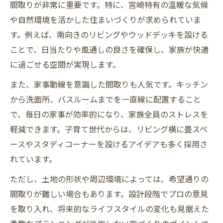
間取りが非常に重要です。特に、宮崎特有の温暖な気候
宮崎県の注文住宅で見落としがちな注意点
や自然環境を活かした住まいづくりが求められていま
モデルハウス見学で得る注文住宅の知識
す。例えば、南向きのリビングやウッドデッキを設ける
注文住宅を宮崎で建てる際の盲点とは
ことで、日当たりや風通しの良さを確保し、家族が快適
宮崎 注文住宅で想定外になりやすい課題
に過ごせる空間が実現します。
住宅メーカー選びでよくある誤解と対策
また、家事動線を意識した間取りも人気です。キッチン
モデルハウスと実際の注文住宅の違い
から洗面所、バスルームまでを一直線に配置すること
坪単価の落とし穴に注意したいポイント
で、毎日の家事が効率的になり、家族全員のストレスを
設備グレードで生じる注文住宅の盲点
軽減できます。子育て世代からは、リビング横に畳スペ
実例で学ぶ宮崎県の注文住宅選び方
ースやスタディコーナーを設けるアイデアも多く採用さ
注文住宅の成功事例から選び方を学ぶ
れています。
宮崎 注文住宅で比較すべき仕様と性能
ただし、土地の形状や周辺環境によっては、希望通りの
住宅メーカーと工務店の選択基準を解説
間取りが難しい場合もあります。設計段階でプロの意見
を取り入れ、将来的なライフスタイルの変化も見据えた
口コミを活用した注文住宅の情報収集法