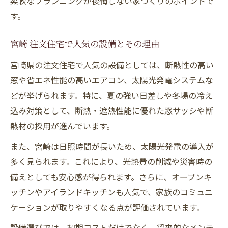
柔軟なプランニングが後悔しない家づくりのポイントで
モデルハウス見学で注目すべきポイント
す。
家族が満足する注文住宅を実現する秘訣
注文住宅で叶える家族の理想的な動線設計
宮崎 注文住宅で人気の設備とその理由
宮崎 注文住宅の収納アイデアを紹介
宮崎県の注文住宅で人気の設備としては、断熱性の高い
住宅メーカーと相談して決める設備選び
窓や省エネ性能の高いエアコン、太陽光発電システムな
実例から学ぶ注文住宅の快適な間取り
どが挙げられます。特に、夏の強い日差しや冬場の冷え
工務店と一緒に考える暮らしやすさの工夫
込み対策として、断熱・遮熱性能に優れた窓サッシや断
宮崎県ならではの注文住宅成功ポイント
熱材の採用が進んでいます。
宮崎 注文住宅で重視したい気候対策
また、宮崎は日照時間が長いため、太陽光発電の導入が
住宅メーカーと考える台風対策の工夫
多く見られます。これにより、光熱費の削減や災害時の
建設工業の評判を参考にした家づくり
備えとしても安心感が得られます。さらに、オープンキ
ッチンやアイランドキッチンも人気で、家族のコミュニ
注文住宅で選ばれる断熱・耐震性の秘訣
ケーションが取りやすくなる点が評価されています。
工務店が提案する宮崎県の家づくり技術
設備選びでは、初期コストだけでなく、将来的なメンテ