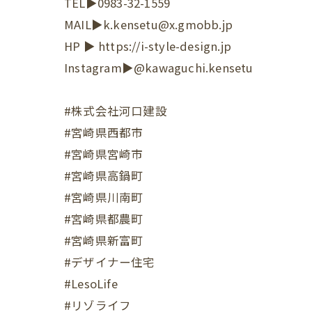
TEL▶︎0983-32-1559
MAIL▶︎k.kensetu@x.gmobb.jp
HP ▶︎ https://i-style-design.jp
Instagram▶︎@kawaguchi.kensetu
#株式会社河口建設
#宮崎県西都市
#宮崎県宮崎市
#宮崎県高鍋町
#宮崎県川南町
#宮崎県都農町
#宮崎県新富町
#デザイナー住宅
#LesoLife
#リゾライフ