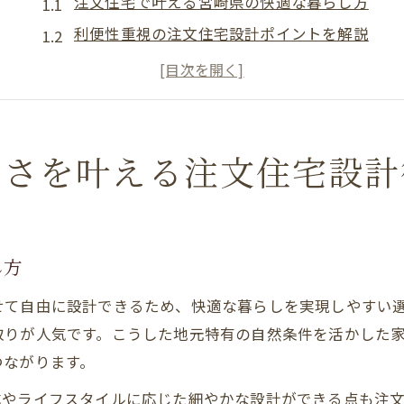
注文住宅で叶える宮崎県の快適な暮らし方
利便性重視の注文住宅設計ポイントを解説
宮崎県の気候に合う注文住宅の工夫とは
注文住宅で実現する暮らしやすい動線設計
家族構成に合わせた注文住宅の設計アイデア
快適を追求した注文住宅の利便性アップ方法
すさを叶える注文住宅設計
注文住宅で毎日を快適に過ごす工夫
利便性向上のための注文住宅最新トレンド
宮崎県向け注文住宅で重視すべき動線設計
し方
注文住宅の設備選びが利便性を左右する理由
せて自由に設計できるため、快適な暮らしを実現しやすい
暮らしに直結する注文住宅の収納アイデア
取りが人気です。こうした地元特有の自然条件を活かした
ライフスタイルに合う間取り選びの極意とは
つながります。
注文住宅で叶う理想的な間取りの選び方
成やライフスタイルに応じた細やかな設計ができる点も注