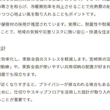
安全性を高める注文住宅の構造と素材選び
の寒さを和らげ、冷暖房効率を向上させることで光熱費の
注文住宅で実現する地震・台風対策の工夫
りつつ心地よい風を取り入れることもポイントです。
災害リスクに強い注文住宅の土地選びとは
や屋根材の採用が推奨されています。実際に、耐震性や耐
宮崎県で注文住宅に利便性をもたせる工夫
ることで、地域の気候や災害リスクに強い安心・快適な住
注文住宅で実感する宮崎県らしい利便性向上
交通アクセスを考慮した注文住宅の立地選び
設計
周辺施設と連動した注文住宅の利便性の秘訣
を効率化し、家族全員のストレスを軽減します。宮崎県の
注文住宅だからできる日常動線の最適化
遊動線」や、家族全員が使いやすい共用収納の配置が好ま
宮崎県の暮らしに合う注文住宅の工夫を紹介
場面でも役立ちます。
が近くなりすぎると、プライバシーが損なわれる場合もあ
ために、仕切りやスキップフロアを活用した設計が取り入
ることが重要です。