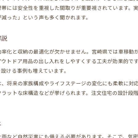
ライフスタイル変化に強い注文住宅設計術
世帯には安全性を重視した間取りが重要視されています。
家族構成別に考える注文住宅の間取り事例
が減った」という声も多く聞かれます。
注文住宅の間取りで暮らしやすさを実現
将来を見据えた注文住宅の可変性が重要
解説
家族の将来を見据えた注文住宅の工夫集
効率化と収納の最適化が欠かせません。宮崎県では車移動
注文住宅で実現する将来安心の住まい設計
アウトドア用品の出し入れをしやすくする工夫が効果的で
家族の成長に合う注文住宅間取りの工夫
を設ける事例も増えています。
バリアフリー設計と注文住宅の利便性向上
は、将来の家族構成やライフステージの変化にも柔軟に対
注文住宅に必要な収納と可変性の考え方
フラットな床構造などが挙げられます。注文住宅の設計段
将来のリフォームも見据えた注文住宅提案
災害リスクに備える安全な住まいづくり提案
注文住宅で叶える災害に強い家づくりの基本
は
宮崎県の自然災害を考慮した注文住宅設計
大雨など自然災害にも備える必要があります。そこで、気