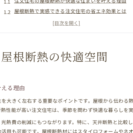
注文住宅の屋根断熱が快適な住まいを叶える理由
屋根断熱で実感できる注文住宅の省エネ効果とは
注文住宅ならではの屋根断熱による温熱環境の工夫
屋根断熱が注文住宅の結露やカビ対策に有効な理由
注文住宅の屋根断熱で叶える夏冬快適な暮らし方
屋根断熱の選び方と注文住宅に適した素材
る屋根断熱の快適空間
注文住宅の屋根断熱材の種類と特徴を徹底比較
スタイロフォームやネオマフォームの選び方ポイン
注文住宅におすすめの屋根断熱材の見極め方
叶える理由
断熱性能重視の注文住宅で選ぶ素材の基準とは
性を大きく左右する重要なポイントです。屋根から伝わる
屋根断熱材の選び方で注文住宅の快適性が変わる理
断熱性能が高い注文住宅は、季節を問わず快適な暮らしを
断熱性能を高めるための屋根工法解説
、光熱費の削減にもつながります。特に、天井断熱と比較
注文住宅の屋根断熱工法の基礎知識を解説
効活用も可能です。屋根断熱材にはスタイロフォームやネ