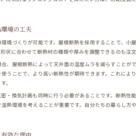
注文住宅に最適な断熱方法の選び方ガイド
屋根断熱と天井断熱で変わる住まいの快適性
注文住宅の断熱方法を比較した実際の効果とは
熱環境の工夫
リフォームでも使える屋根断熱材の選定法
熱環境づくりが可能です。屋根断熱を採用することで、小
注文住宅リフォームで活用できる屋根断熱材の種類
根形状に合わせて断熱材の種類や厚みを調整できるのも注
屋根断熱リフォームにおすすめの断熱材の特徴
場合、屋根断熱によって天井面の温度ムラを減らすことが
注文住宅の断熱性能を高めるリフォームのポイント
を使うことで、より高い断熱性が期待できます。これによ
リフォーム時に選ぶべき屋根断熱材の選定基準
ます。
注文住宅リフォームで屋根断熱を成功させる秘訣
気密・換気計画も同時に行う必要があることです。断熱性
で温熱環境を考えることが重要です。自分たちの暮らし方
に有効な理由