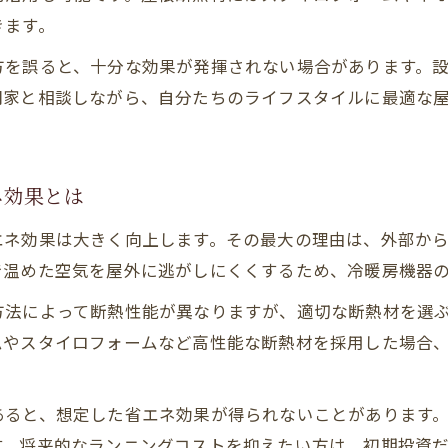
断熱性能を最大化する屋根断熱施工方法のポイント
きます。
屋根断熱と天井断熱の工法を比較してみよう
方を誤ると、十分な効果が発揮されない場合があります。
注文住宅の屋根断熱で重視したい気密施工の工夫
門家と相談しながら、自分たちのライフスタイルに最適な
断熱性能を高める屋根断熱リフォームの選択肢
快適さ重視なら注文住宅の屋根断熱がおすすめ
注文住宅で屋根断熱を選ぶメリットとデメリット
ネ効果とは
屋根断熱で実現する一年中快適な注文住宅生活
エネ効果は大きく向上します。その最大の理由は、外部か
注文住宅の屋根断熱で省エネと快適性を両立する方
で温めた空気を屋外に逃がしにくくするため、冷暖房機器
快適な住環境に貢献する注文住宅の屋根断熱材
方法によって断熱性能が異なりますが、適切な断熱材を選
注文住宅の屋根断熱が冷暖房費を抑える理由
ムやスタイロフォームなど高性能な断熱材を採用した場合
屋根断熱と天井断熱の違いを徹底比較
注文住宅で迷う屋根断熱と天井断熱の違い
あると、想定した省エネ効果が得られないことがあります
屋根断熱と天井断熱のメリット・デメリット比較
す。将来的なランニングコストを抑えたい方は、初期投資