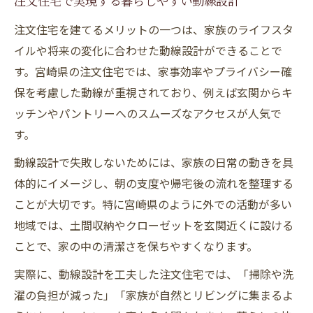
注文住宅で叶える宮崎ならではの快適空間
注文住宅で実現する暮らしやすい動線設計
宮崎の暮らしに合う注文住宅の間取り提案
注文住宅を建てるメリットの一つは、家族のライフスタ
注文住宅に最適な素材と設備選びのポイン
イルや将来の変化に合わせた動線設計ができることで
ト
す。宮崎県の注文住宅では、家事効率やプライバシー確
保を考慮した動線が重視されており、例えば玄関からキ
ライフスタイル別に考える注文住宅デザイ
ッチンやパントリーへのスムーズなアクセスが人気で
ン
す。
注文住宅ならではの自由な間取り実現法
動線設計で失敗しないためには、家族の日常の動きを具
注文住宅で自由に作る理想の間取りアイデ
体的にイメージし、朝の支度や帰宅後の流れを整理する
ア
ことが大切です。特に宮崎県のように外での活動が多い
家族構成に合わせた注文住宅の間取り工夫
地域では、土間収納やクローゼットを玄関近くに設ける
注文住宅で叶える将来を見据えたプランニ
ことで、家の中の清潔さを保ちやすくなります。
ング
実際に、動線設計を工夫した注文住宅では、「掃除や洗
ライフスタイルに合う注文住宅の動線設計
濯の負担が減った」「家族が自然とリビングに集まるよ
術