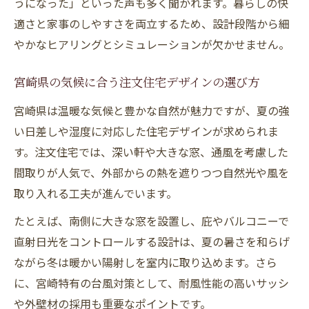
うになった」といった声も多く聞かれます。暮らしの快
注文住宅で人気の間取りとその特徴とは
適さと家事のしやすさを両立するため、設計段階から細
納得の費用感で叶えるおしゃれな住まい
やかなヒアリングとシミュレーションが欠かせません。
注文住宅の費用感と予算配分のコツ
宮崎県の注文住宅相場感と費用の考え方
宮崎県の気候に合う注文住宅デザインの選び方
おしゃれな注文住宅を予算内で建てる方法
宮崎県は温暖な気候と豊かな自然が魅力ですが、夏の強
注文住宅で失敗しない資金計画の立て方
い日差しや湿度に対応した住宅デザインが求められま
コストダウンしつつ注文住宅の質を保つ秘
す。注文住宅では、深い軒や大きな窓、通風を考慮した
訣
間取りが人気で、外部からの熱を遮りつつ自然光や風を
高性能×デザイン性が両立する理由に迫る
取り入れる工夫が進んでいます。
注文住宅で実現する高性能とデザイン性の
たとえば、南側に大きな窓を設置し、庇やバルコニーで
両立
直射日光をコントロールする設計は、夏の暑さを和らげ
断熱・耐震に強い注文住宅の設計ポイント
ながら冬は暖かい陽射しを室内に取り込めます。さら
に、宮崎特有の台風対策として、耐風性能の高いサッシ
デザインと快適性を高める注文住宅の工夫
や外壁材の採用も重要なポイントです。
注文住宅で選ぶ高性能設備と最新技術