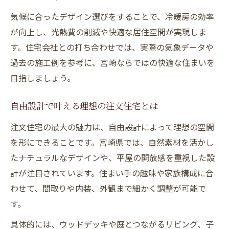
長く快適に暮らせる注文住宅の秘訣
気候に合ったデザイン選びをすることで、冷暖房の効率
が向上し、光熱費の削減や快適な居住空間が実現しま
注文住宅選びを失敗しないための基本知識
す。住宅会社との打ち合わせでは、実際の気象データや
注文住宅会社選びで重視すべき比較ポイン
過去の施工例を参考に、宮崎ならではの快適な住まいを
ト
目指しましょう。
宮崎県で信頼できる注文住宅会社の見極め
方
自由設計で叶える理想の注文住宅とは
注文住宅の口コミや評判を上手に活用する
注文住宅の最大の魅力は、自由設計によって理想の空間
方法
を形にできることです。宮崎県では、自然素材を活かし
契約前に知っておきたい注文住宅の注意点
たナチュラルなデザインや、平屋の開放感を重視した設
モデルハウス見学で確認すべき注文住宅の
計が注目されています。住まい手の趣味や家族構成に合
特徴
わせて、間取りや内装、外観まで細かく調整が可能で
す。
具体的には、ウッドデッキや庭とつながるリビング、子