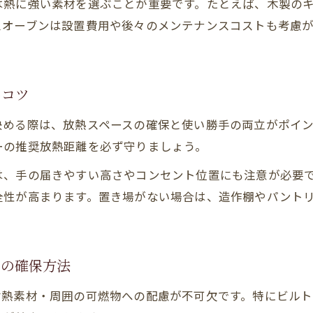
は熱に強い素材を選ぶことが重要です。たとえば、木製の
オーブンレンジ設置時の放熱条件チェック法
スオーブンは設置費用や後々のメンテナンスコストも考慮
家具や壁の傷みを防ぐ安全な配置ポイント
放熱スペースが足りない場合の解決方法
安全性と快適さを両立するオーブン設置アイデア
いコツ
注文住宅オーブン設置で安全性を高める工夫
決める際は、放熱スペースの確保と使い勝手の両立がポイン
家事動線を損なわないオーブン配置のコツ
ーの推奨放熱距離を必ず守りましょう。
扉の開閉やコンセント位置の安全チェック法
は、手の届きやすい高さやコンセント位置にも注意が必要
火災リスクを減らすための設置スペース選び
全性が高まります。置き場がない場合は、造作棚やパント
快適なキッチン作りとオーブン配置の関係性
スの確保方法
耐熱素材・周囲の可燃物への配慮が不可欠です。特にビル