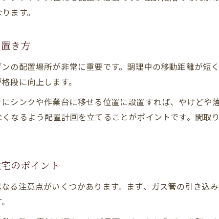
ビルトインと据え置きの違いと注文住宅の注意点
なります。
ビルトインオーブン設置費用と工事のポイント
後悔しないためのビルトインオーブン配置術
の置き方
設置後のメンテナンス性と長期的な満足度
ブンの配置場所が非常に重要です。調理中の移動距離が短
置き場がない時のオーブン配置の考え方
が格段に向上します。
注文住宅でオーブン置き場がない時の対処法
ぐにシンクや作業台に移せる位置に設置すれば、やけどや
オーブンレンジ置き場所がない悩みの解決策
なくなるよう配置計画を立てることがポイントです。間取
収納スペースとオーブン配置の工夫ポイント
作業台やラックを活用した設置アイデア
オーブンを置いてはいけない場所の見極め方
住宅のポイント
放熱スペース不足による失敗を防ぐ注文住宅の工夫
異なる注意点がいくつかあります。まず、ガス管の引き込
注文住宅でオーブン放熱スペースの重要性
す。
放熱スペース不足対策とオーブン配置の工夫