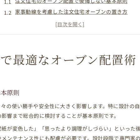
注文住宅のオーブン配置で後悔しない基本原則
家事動線を考慮した注文住宅オーブンの置き方
ガスオーブン設置時に注意したい注文住宅のポイン
オーブンレンジ置き場選びで失敗しないコツ
注文住宅で安全なオーブン設置スペースの確保方法
動線重視ならオーブンはどこが使いやすい？
ンで最適なオーブン配置術
動線を活かす注文住宅のオーブン配置アイデア
キッチン作業効率UPに役立つオーブンの置き場選
冷蔵庫やシンクとのバランスとオーブン配置術
基本原則
オーブンレンジの適切な設置場所と注意点
日々の使い勝手や安全性に大きく影響します。特に設計の
置き場所がない場合の動線重視オーブン活用法
の影響まで総合的に検討することが基本原則です。
ビルトインオーブン導入で後悔しない秘訣を解説
壁紙が変色した」「思ったより調理がしづらい」といった
注文住宅でビルトインオーブン後悔しない選び方
やメンテナンス性にも配慮が必要です。設計段階で専門家